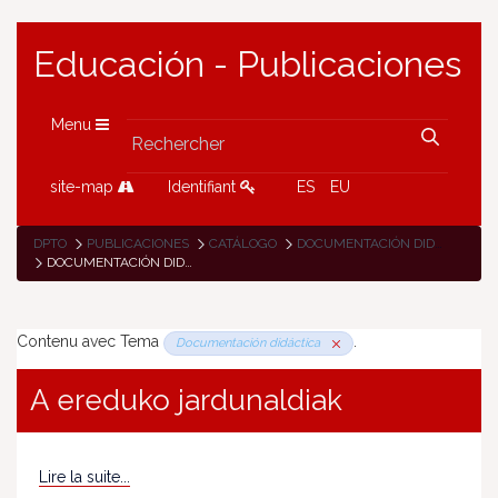
Educación - Publicaciones
Menu
site-map
Identifiant
ES
EU
DPTO
PUBLICACIONES
CATÁLOGO
DOCUMENTACIÓN DIDÁCTICA
DOCUMENTACIÓN DIDÁCTICA
Contenu avec Tema
.
Documentación didáctica
A ereduko jardunaldiak
Lire la suite...