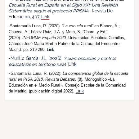
Escuela Rural en España en el Siglo XXI: Una Revisión
Sistemática según el protocolo PRISMA
. Revista De
Educación, 407.
Link
-Santamaría Luna, R. (2020).
“La escuela rural”
en Blanco, A.;
Chueca, A.; López-Ruiz, J.A. y Mora, S. [Coord. y Ed.]
(2020):
INFORME España 2020.
Universidad Pontificia Comillas,
Cátedra José María Martín Patino de la Cultura del Encuentro.
Madrid. pp. 219-290.
Link
-Murillo García, J.L. (2026).
"Aulas, escuelas y centros
educativos en territorio rural"
Link
-
Santamaría Luna, R. (202
2
):
La competencia global de la escuela
rural en PISA 2018.
R
evista
Debates.
(8). Monográfico «La
Educación en el Medio Rural». Consejo Escolar de la Comunidad
Link
de Madrid. (publicación digital 2022).