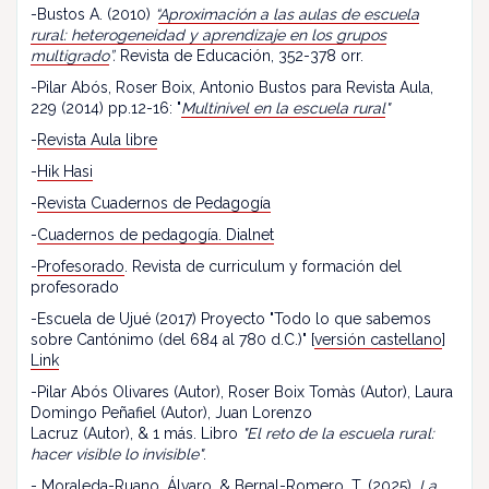
-Bustos A. (2010)
“
Aproximación a las aulas de escuela
rural: heterogeneidad y aprendizaje en los grupos
multigrado
”.
Revista de Educación, 352-378 orr.
-Pilar Abós, Roser Boix, Antonio Bustos para Revista Aula,
229 (2014) pp.12-16: "
Multinivel en la escuela rural
"
-
Revista Aula libre
-
Hik Hasi
-
Revista Cuadernos de Pedagogía
-
Cuadernos de pedagogía. Dialnet
-
Profesorado
. Revista de curriculum y formación del
profesorado
-Escuela de Ujué (2017) Proyecto "Todo lo que sabemos
sobre Cantónimo (del 684 al 780 d.C.)" [
versión castellano
]
Link
-Pilar Abós Olivares (Autor), Roser Boix Tomàs (Autor), Laura
Domingo Peñafiel (Autor), Juan Lorenzo
Lacruz (Autor), & 1 más. Libro
"El reto de la escuela rural:
hacer visible lo invisible"
.
- Moraleda-Ruano, Álvaro, & Bernal-Romero, T. (2025).
La