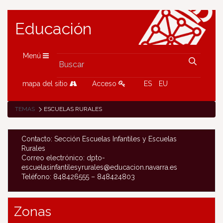
Educación
Menú
mapa del sitio
Acceso
ES
EU
TEMAS
ESCUELAS RURALES
Contacto: Sección Escuelas Infantiles y Escuelas
Rurales
Correo electrónico: dpto-
escuelasinfantilesyrurales@educacion.navarra.es
Teléfono: 848426555 – 848424803
Zonas