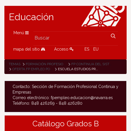
Educación
Menú
mapa del sitio
Acceso
ES
EU
TEMAS
FORMACIÓN PROFESIONAL
FP CONTINUA DEL SISTEMA DE FP
OFERTA FP EMPLEO POR CENTRO DE FP
ESCUELA ESTUDIOS PROFESIONALES NAVARRA - EPNA
Contacto: Sección de Formación Profesional Continua y
Empresas
Correo electrónico: fpempleo.educacion@navarra.es
Teléfono: 848 426269 - 848 426280
Catálogo Grados B