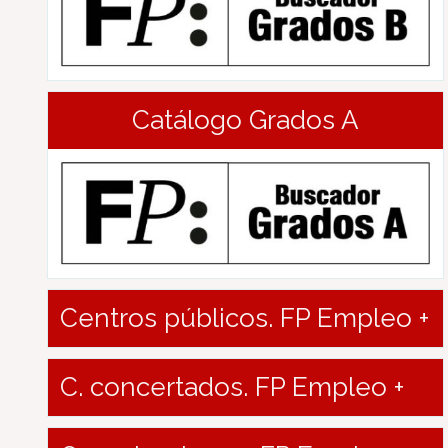
Catálogo Grados A
Centros públicos. FP Empleo +
C. concertados. FP Empleo +