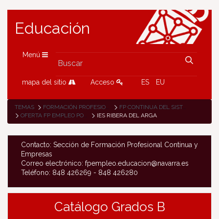
Educación
Menú
mapa del sitio
Acceso
ES
EU
TEMAS
FORMACIÓN PROFESIONAL
FP CONTINUA DEL SISTEMA DE FP
OFERTA FP EMPLEO POR CENTRO DE FP
IES RIBERA DEL ARGA
Contacto: Sección de Formación Profesional Continua y
Empresas
Correo electrónico: fpempleo.educacion@navarra.es
Teléfono: 848 426269 - 848 426280
Catálogo Grados B