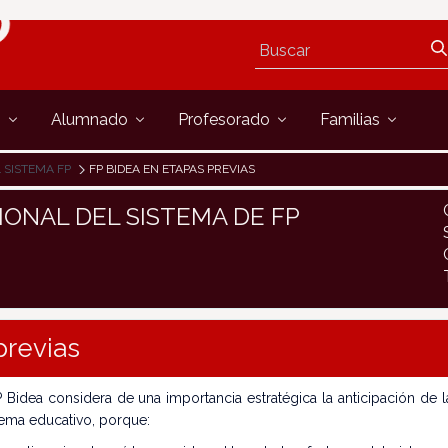
s
Alumnado
Profesorado
Familias
 SISTEMA FP
FP BIDEA EN ETAPAS PREVIAS
IONAL DEL SISTEMA DE FP
previas
 Bidea considera de una importancia estratégica la anticipación de 
tema educativo, porque: