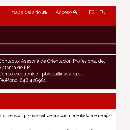
mapa del sitio
Acceso
ES
EU
Contacto: Asesoría de Orientación Profesional del
Sistema de FP
Correo electrónico: fpbidea@navarra.es
Teléfono: 848 428981
la dimensión profesional de la acción orientadora en etapas