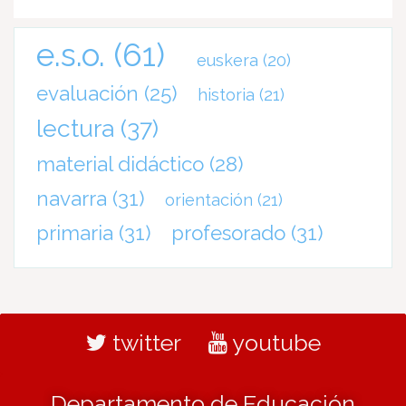
e.s.o.
(61)
euskera
(20)
evaluación
(25)
historia
(21)
lectura
(37)
material didáctico
(28)
navarra
(31)
orientación
(21)
primaria
(31)
profesorado
(31)
twitter
youtube
Departamento de Educación