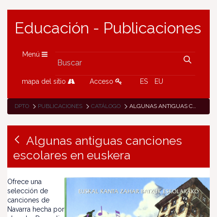
Educación - Publicaciones
Menú
mapa del sitio
Acceso
ES
EU
DPTO
PUBLICACIONES
CATÁLOGO
ALGUNAS ANTIGUAS CANCIONES ESCOLARES EN EUSKERA
Algunas antiguas canciones
escolares en euskera
Ofrece una
selección de
canciones de
Navarra hecha por