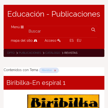
Educación - Publicaciones
Menú
mapa del sitio
Acceso
ES
EU
DPTO
PUBLICACIONES
CATÁLOGO
REVISTAS
Contenidos con Tema
.
Revistas
Biribilka-En espiral 1