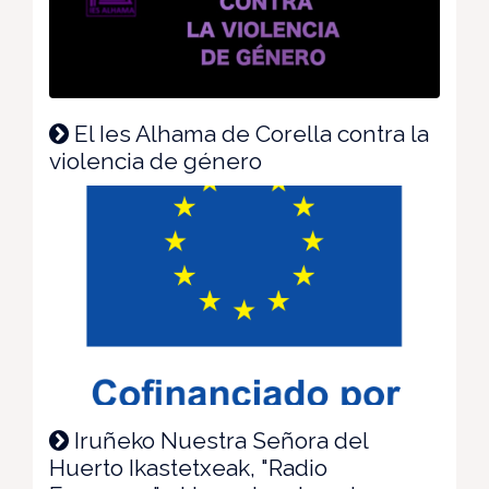
El Ies Alhama de Corella contra la
violencia de género
Iruñeko Nuestra Señora del
Huerto Ikastetxeak, "Radio