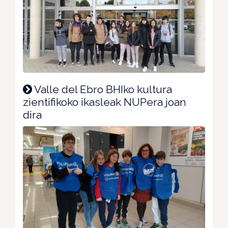
Valle del Ebro BHIko kultura
zientifikoko ikasleak NUPera joan
dira