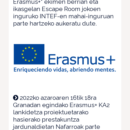
Erasmus+" ekimen berrian eta
ikasgelan Escape Room jokoen
inguruko INTEF-en mahai-inguruan
parte hartzeko aukeratu dute.
2022ko azaroaren 16tik 18ra
Granadan egindako Erasmus+ KA2
lankidetza proiektuetarako
hasierako prestakuntza
jardunaldietan Nafarroak parte