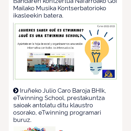
Bandaren kontzertua Nafarroako Goi
Mailako Musika Kontserbatorioko
ikasleekin batera.
Iruñeko Julio Caro Baroja BHIk,
eTwinning School, prestakuntza
saioak antolatu ditu klaustro
osorako, eTwinning programari
buruz.