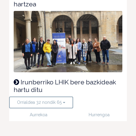
hartzea
Irunberriko LHIK bere bazkideak
hartu ditu
Orrialdea 32 nondik 65
Aurrekoa
Hurrengoa