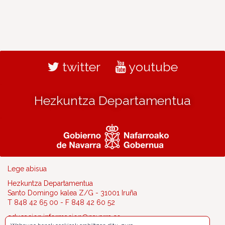
twitter
youtube
Hezkuntza Departamentua
Lege abisua
Hezkuntza Departamentua
Santo Domingo kalea Z/G - 31001 Iruña
T 848 42 65 00 - F 848 42 60 52
educacion.informacion@navarra.es