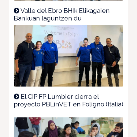
Valle del Ebro BHIk Elikagaien
Bankuan laguntzen du
El CIP FP Lumbier cierra el
proyecto PBLinVET en Foligno (Italia)