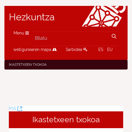
Hezkuntza
Menu
webgunearen mapa
Sarbidea
ES
EU
IKASTETXEEN TXOKOA
(Leiho
RSS
berria
Ikastetxeen txokoa
ireki)