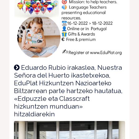
Eduardo Rubio irakaslea, Nuestra
Señora del Huerto ikastetxekoa,
EduPlat Hizkuntzen Nazioarteko
Biltzarrean parte hartzeko hautatua,
«Edpuzzle eta Classcraft
hizkuntzen munduan»
hitzaldiarekin