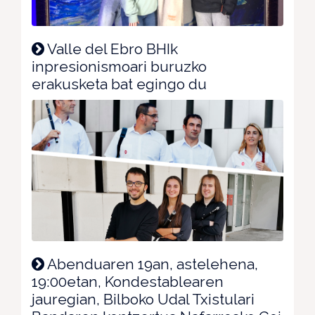
Valle del Ebro BHIk
inpresionismoari buruzko
erakusketa bat egingo du
Abenduaren 19an, astelehena,
19:00etan, Kondestablearen
jauregian, Bilboko Udal Txistulari