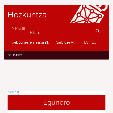
Hezkuntza
Menu
webgunearen mapa
Sarbidea
ES
EU
EGUNERO
(Leiho
RSS
berria
Egunero
ireki)