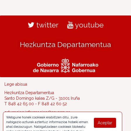
twitter
youtube
Hezkuntza Departamentua
Lege abisua
Hezkuntza Departamentua
Santo Domingo kalea Z/G - 31001 Iruña
T 848 42 65 00 - F 848 42 60 52
educacion.informacion@navarra.es
Webgune honek cookieak erabiltzen ditu, zure
nabigazio azturak aztertuz informazioa hobeki eman
Aceptar
ahal diezazugun. Nabigatzailean cookieak blokeatu