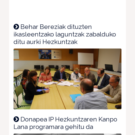
Behar Bereziak dituzten
ikasleentzako laguntzak zabalduko
ditu aurki Hezkuntzak
Donapea IP Hezkuntzaren Kanpo
Lana programara gehitu da