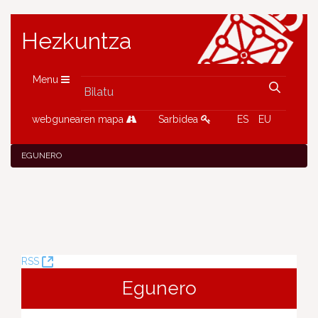
Hezkuntza
Menu
webgunearen mapa
Sarbidea
ES
EU
EGUNERO
(Leiho
RSS
berria
Egunero
ireki)