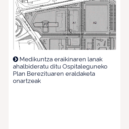
Medikuntza eraikinaren lanak
ahalbideratu ditu Ospitaleguneko
Plan Berezituaren eraldaketa
onartzeak