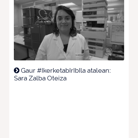
Gaur #IkerketabIrIbIla atalean:
Sara Zalba Oteiza