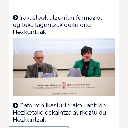
Irakasleek atzerrian formazioa
egiteko laguntzak deitu ditu
Hezkuntzak
Datorren ikasturterako Lanbide
Heziketako eskaintza aurkeztu du
Hezkuntzak