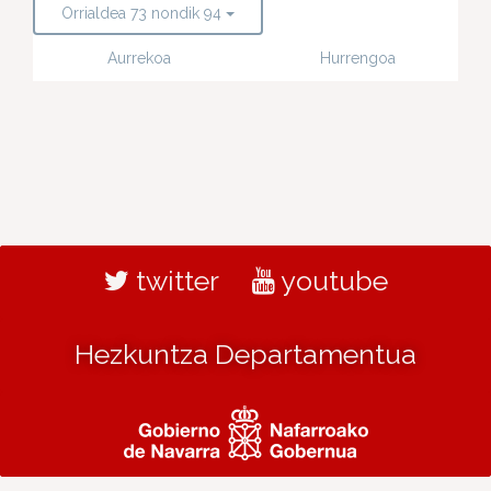
Orrialdea 73 nondik 94
Aurrekoa
Hurrengoa
twitter
youtube
Hezkuntza Departamentua