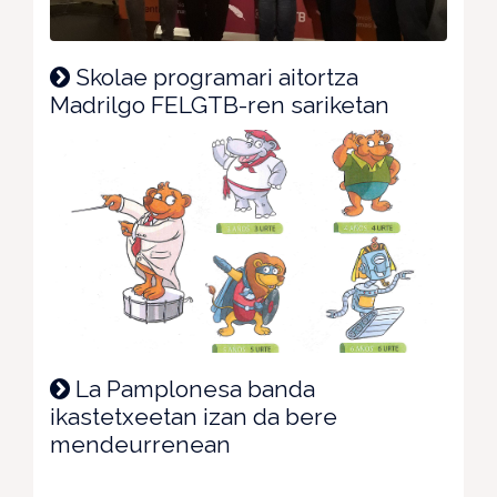
Skolae programari aitortza
Madrilgo FELGTB-ren sariketan
La Pamplonesa banda
ikastetxeetan izan da bere
mendeurrenean