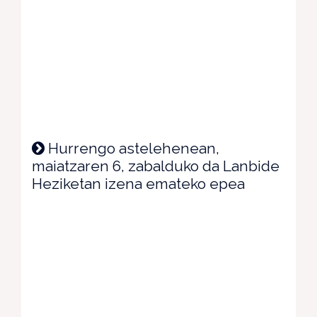
Hurrengo astelehenean,
maiatzaren 6, zabalduko da Lanbide
Heziketan izena emateko epea