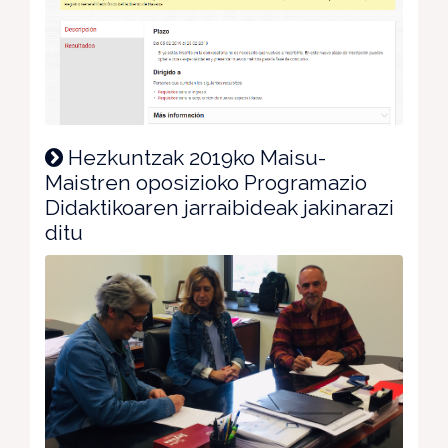
Hezkuntzak 2019ko Maisu-
Maistren oposizioko Programazio
Didaktikoaren jarraibideak jakinarazi
ditu