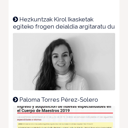
Hezkuntzak Kirol Ikasketak
egiteko frogen deialdia argitaratu du
Paloma Torres Pérez-Solero