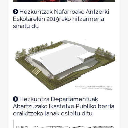
Hezkuntzak Nafarroako Antzerki
Eskolarekin 2019rako hitzarmena
sinatu du
Hezkuntza Departamentuak
Abartzuzako Ikastetxe Publiko berria
eraikitzeko lanak esleitu ditu