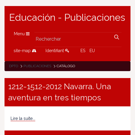
Educación - Publicaciones
Menu
site-map
Identifiant
ES
EU
DPTO
PUBLICACIONES
CATÁLOGO
1212-1512-2012 Navarra. Una
aventura en tres tiempos
Lire la suite...