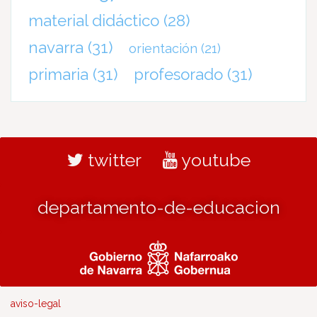
material didáctico
(28)
navarra
(31)
orientación
(21)
primaria
(31)
profesorado
(31)
twitter
youtube
departamento-de-educacion
aviso-legal