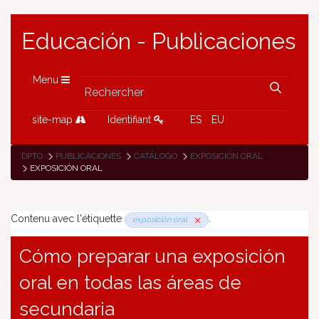
Educación - Publicaciones
Menu
site-map
Identifiant
ES
EU
DPTO
PUBLICACIONES
CATÁLOGO
EXPOSICIÓN ORAL
EXPOSICIÓN ORAL
Contenu avec l'étiquette
.
exposición oral
Cómo preparar una exposición
oral en todas las áreas de
secundaria