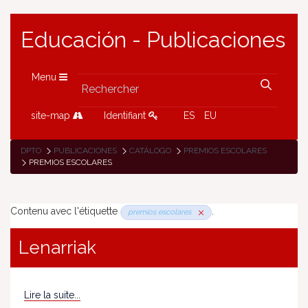
Educación - Publicaciones
Menu
site-map
Identifiant
ES
EU
DPTO
PUBLICACIONES
CATÁLOGO
PREMIOS ESCOLARES
PREMIOS ESCOLARES
Contenu avec l'étiquette
.
premios escolares
Lenarriak
Lire la suite...