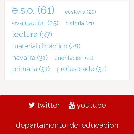
e.s.o.
(61)
euskera
(20)
evaluación
(25)
historia
(21)
lectura
(37)
material didáctico
(28)
navarra
(31)
orientación
(21)
primaria
(31)
profesorado
(31)
twitter
youtube
departamento-de-educacion