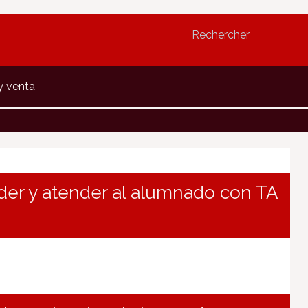
y venta
nder y atender al alumnado con TA