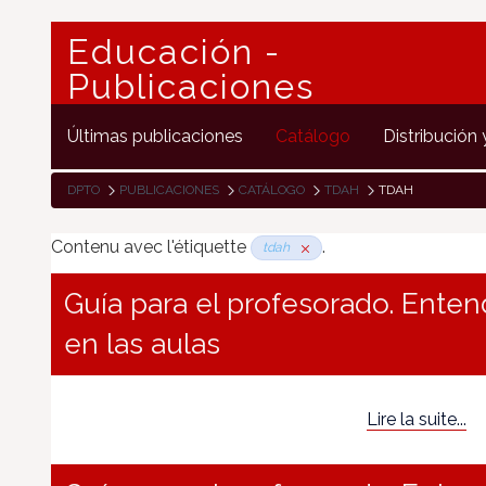
Educación -
Publicaciones
Últimas publicaciones
Catálogo
Distribución 
DPTO
PUBLICACIONES
CATÁLOGO
TDAH
TDAH
Contenu avec l'étiquette
.
tdah
Guía para el profesorado. Ente
en las aulas
Lire la suite...