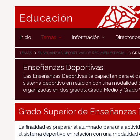
Educación
Inicio
Temas
Información
Directorio
TEMAS
ENSEÑANZAS DEPORTIVAS DE RÉGIMEN ESPECIAL
GRA
Enseñanzas Deportivas
Las Enseñanzas Deportivas te capacitan para el de
sistema deportivo en relación con una modalidad o
organizadas en dos grados: Grado Medio y Grado S
Grado Superior de Enseñanzas 
La finalidad es preparar al alumnado para una activi
el sistema deportivo en relación con una modalidad 