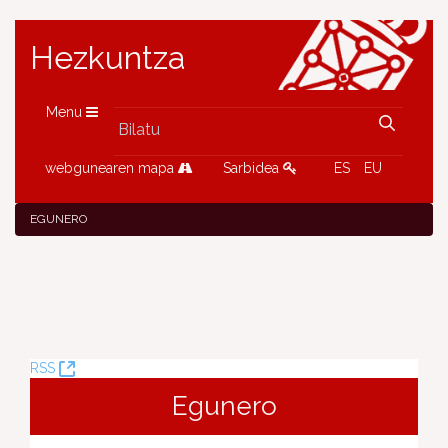
Hezkuntza
Menu
webgunearen mapa
Sarbidea
ES
EU
EGUNERO
(Leiho
RSS
berria
Egunero
ireki)