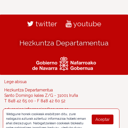
twitter
youtube
Hezkuntza Departamentua
Lege abisua
Hezkuntza Departamentua
Santo Domingo kalea Z/G - 31001 Iruña
T 848 42 65 00 - F 848 42 60 52
educacion.informacion@navarra.es
Webgune honek cookieak erabiltzen ditu, zure
nabigazio azturak aztertuz informazioa hobeki eman
Aceptar
ahal diezazugun. Nabigatzailean cookieak blokeatu
gabe nabigatzen jarraitzen baduzu, ulertuko dugu