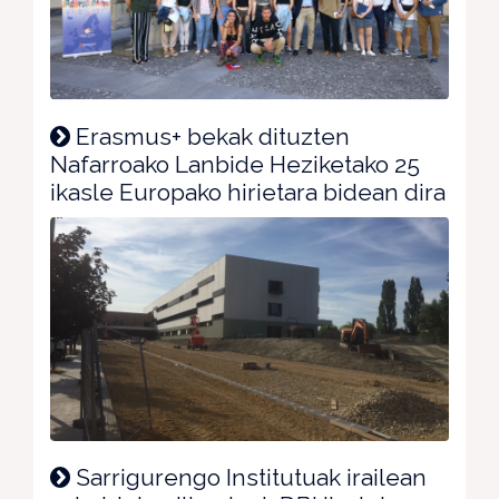
Erasmus+ bekak dituzten
Nafarroako Lanbide Heziketako 25
ikasle Europako hirietara bidean dira
Sarrigurengo Institutuak irailean