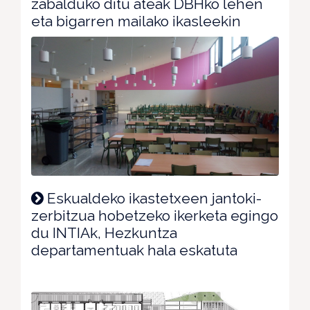
zabalduko ditu ateak DBHko lehen
eta bigarren mailako ikasleekin
Eskualdeko ikastetxeen jantoki-
zerbitzua hobetzeko ikerketa egingo
du INTIAk, Hezkuntza
departamentuak hala eskatuta