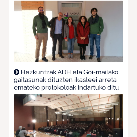
Hezkuntzak ADH eta Goi-mailako
gaitasunak dituzten ikasleei arreta
emateko protokoloak indartuko ditu