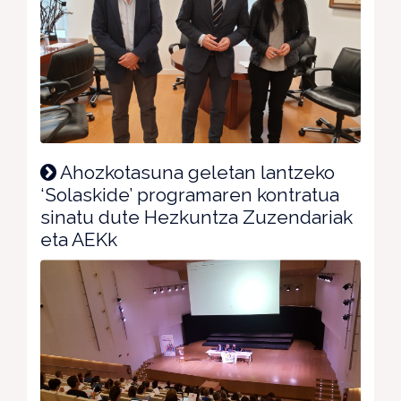
Ahozkotasuna geletan lantzeko
‘Solaskide’ programaren kontratua
sinatu dute Hezkuntza Zuzendariak
eta AEKk