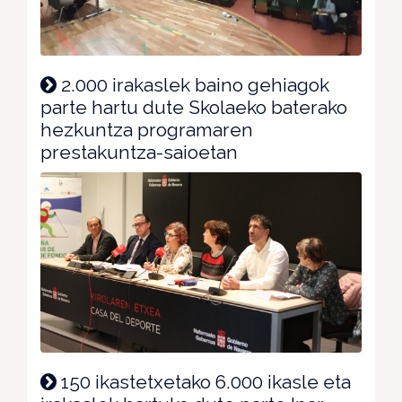
2.000 irakaslek baino gehiagok
parte hartu dute Skolaeko baterako
hezkuntza programaren
prestakuntza-saioetan
150 ikastetxetako 6.000 ikasle eta