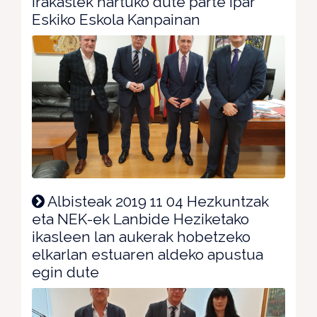
irakaslek hartuko dute parte Ipar
Eskiko Eskola Kanpainan
Albisteak 2019 11 04 Hezkuntzak
eta NEK-ek Lanbide Heziketako
ikasleen lan aukerak hobetzeko
elkarlan estuaren aldeko apustua
egin dute