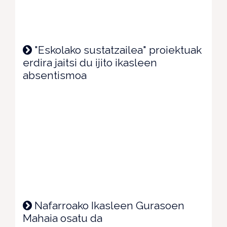
"Eskolako sustatzailea" proiektuak
erdira jaitsi du ijito ikasleen
absentismoa
Nafarroako Ikasleen Gurasoen
Mahaia osatu da