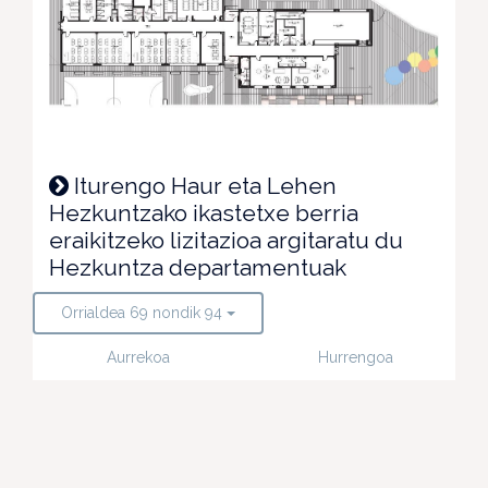
Iturengo Haur eta Lehen
Hezkuntzako ikastetxe berria
eraikitzeko lizitazioa argitaratu du
Hezkuntza departamentuak
Orrialdea 69 nondik 94
Aurrekoa
Hurrengoa