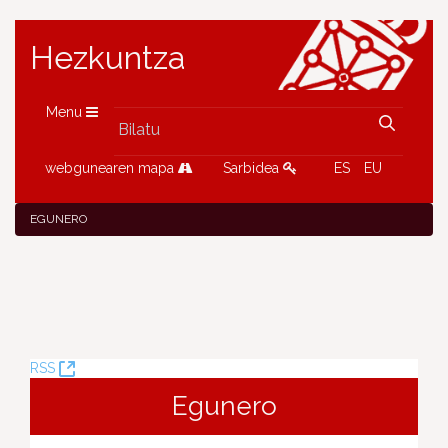
Hezkuntza
Menu
webgunearen mapa
Sarbidea
ES
EU
EGUNERO
(Leiho
RSS
berria
Egunero
ireki)