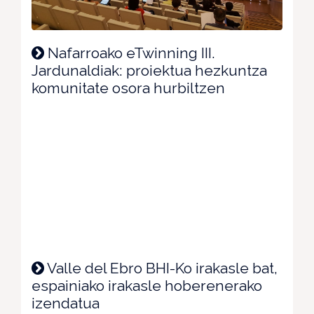
Nafarroako eTwinning III.
Jardunaldiak: proiektua hezkuntza
komunitate osora hurbiltzen
Valle del Ebro BHI-Ko irakasle bat,
espainiako irakasle hoberenerako
izendatua