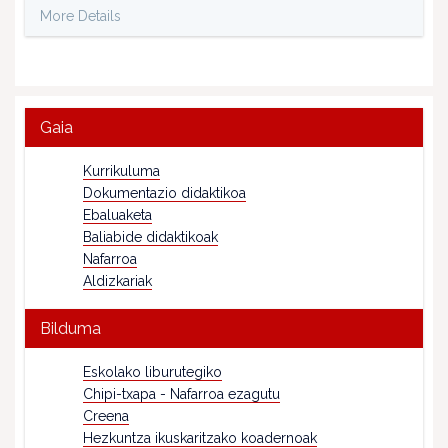
More Details
Gaia
Kurrikuluma
Dokumentazio didaktikoa
Ebaluaketa
Baliabide didaktikoak
Nafarroa
Aldizkariak
Bilduma
Eskolako liburutegiko
Chipi-txapa - Nafarroa ezagutu
Creena
Hezkuntza ikuskaritzako koadernoak