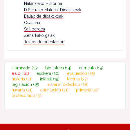
Nafarroako Historioa
D.B.H.rako Material Didaktikoak
Baliabide didaktikoak
Osasuna
Sail berdea
Zeharkako gaiak
Textos de orientación
alumnado
(15)
biblioteca
(14)
currículo
(19)
e.s.o.
(61)
euskera
(20)
evaluación
(25)
historia
(21)
infantil
(19)
lectura
(37)
legislación
(15)
material didáctico
(28)
navarra
(31)
orientación
(21)
primaria
(31)
profesorado
(31)