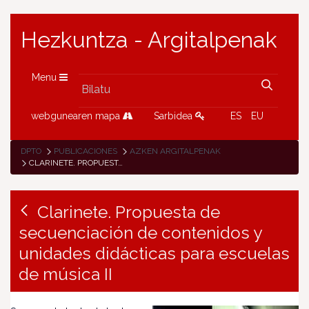
Hezkuntza - Argitalpenak
Menu
webgunearen mapa
Sarbidea
ES
EU
DPTO
PUBLICACIONES
AZKEN ARGITALPENAK
CLARINETE. PROPUESTA DE SECUENCIACIÓN DE CONTENIDOS Y UNIDADES DIDÁCTICAS PARA ESCUELAS DE MÚSICA II
Clarinete. Propuesta de
secuenciación de contenidos y
unidades didácticas para escuelas
de música II