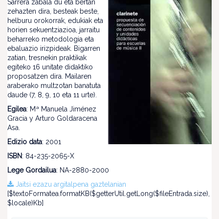
Sarrera zabala du eta bertan
zehazten dira, besteak beste,
helburu orokorrak, edukiak eta
horien sekuentziazioa, jarraitu
beharreko metodologia eta
ebaluazio irizpideak. Bigarren
zatian, tresnekin praktikak
egiteko 16 unitate didaktiko
proposatzen dira. Mailaren
araberako multzotan banatuta
daude (7, 8, 9, 10 eta 11 urte).
Egilea
: Mª Manuela Jiménez
Gracia y Arturo Goldaracena
Asa.
Edizio data
: 2001
ISBN
: 84-235-2065-X
Lege Gordailua
: NA-2880-2000
Jaitsi ezazu argitalpena gaztelanian
[$textoFormatea.formatKB($getterUtil.getLong($fileEntrada.size),
$locale)Kb]