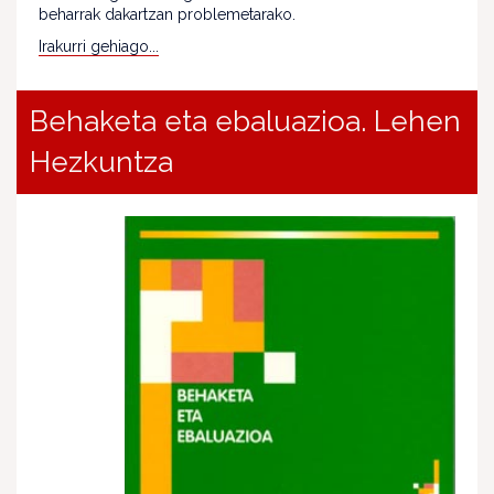
beharrak dakartzan problemetarako.
Irakurri gehiago...
Behaketa eta ebaluazioa. Lehen
Hezkuntza