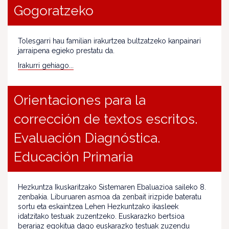
Gogoratzeko
Tolesgarri hau familian irakurtzea bultzatzeko kanpainari
jarraipena egieko prestatu da.
Irakurri gehiago...
Orientaciones para la
corrección de textos escritos.
Evaluación Diagnóstica.
Educación Primaria
Hezkuntza Ikuskaritzako Sistemaren Ebaluazioa saileko 8.
zenbakia. Liburuaren asmoa da zenbait irizpide bateratu
sortu eta eskaintzea Lehen Hezkuntzako ikasleek
idatzitako testuak zuzentzeko. Euskarazko bertsioa
berariaz egokitua dago euskarazko testuak zuzendu