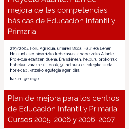
mejora de las competencias
básicas de Educación Infantil y
Primaria
279/2004 Foru Agindua, urriaren 8koa, Haur eta Lehen
Hezkuntzako oinarrizko trebetasunak hobetzeko Atlante
Proiektua ezartzen duena. Eranskinean, helburu orokorrak,
hobekuntzarako 10 ildoak, 50 helburu estrategikoak eta
horiek aplikatzeko egutegia ageri dira.
Irakurri gehiago...
Plan de mejora para los centros
de Educación Infantil y Primaria.
Cursos 2005-2006 y 2006-2007