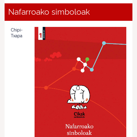
Nafarroako simboloak
Chipi-
Txapa