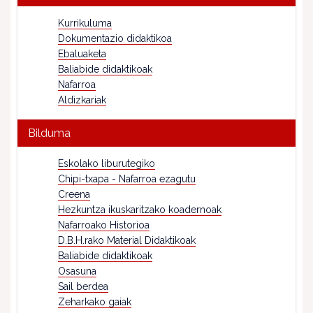
Kurrikuluma
Dokumentazio didaktikoa
Ebaluaketa
Baliabide didaktikoak
Nafarroa
Aldizkariak
Bilduma
Eskolako liburutegiko
Chipi-txapa - Nafarroa ezagutu
Creena
Hezkuntza ikuskaritzako koadernoak
Nafarroako Historioa
D.B.H.rako Material Didaktikoak
Baliabide didaktikoak
Osasuna
Sail berdea
Zeharkako gaiak