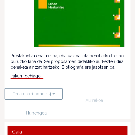
Prestakuntza ebaluazioa, ebaluazioa, eta behatzeko tresnei
buruzko lana da. Sei proposamen didaktiko aurkezten dira
behaketa aintzat hartzeko. Bibliografia ere jasotzen da.
Irakurri gehiago...
Orrialdea 1 nondik 4
Aurrekoa
Hurrengoa
Gaia