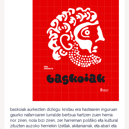
baskoiak aurkezten dizkigu: kristau era hastearen inguruan
gaurko nafarroaren lurralde bertsua hartzen zuen herria:
nor ziren, nola bizi ziren, zer harreman politiko eta kultural
zituzten auzoko herriekin (zeltak, akitaniarrak, eta abar) eta