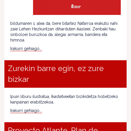
bildumaren 1. alea da, bere bitartez Nafarroa erakutsi nahi
zaie Lehen Hezkuntzan diharduten ikasleei. Zenbaki hau
sinboloei buruzkoa da, alegia: armarria, bandera eta
himnoa.
Irakurri gehiago...
Zurekin barre egin, ez zure
bizkar
Ipuin liburu ilustratua, Ikastetxeetan bizikidetza hobetzeko
kanpainan erabiltzekoa.
Irakurri gehiago...
Proyecto Atlante. Plan de