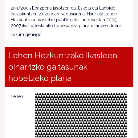
293/2005 Ebazpena jasotzen da, Eskola eta Lanbide
Irakaskuntzen Zuzendari Nagusiarena, Haur eta Lehen
Hezkuntzako ikastetxe publiko eta itunpekoetan 2005-
2007 ikasturteetarako hobekuntza plana ezartzen duena.
Irakurri gehiago...
Lehen Hezkuntzako Ikasleen
oinarrizko gaitasunak
hobetzeko plana
Lehen