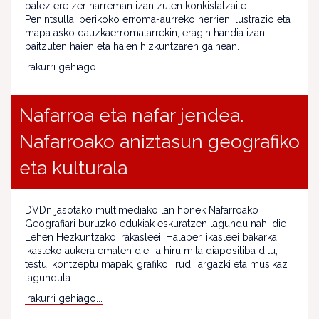
batez ere zer harreman izan zuten konkistatzaile.
Penintsulla iberikoko erroma-aurreko herrien ilustrazio eta
mapa asko dauzkaerromatarrekin, eragin handia izan
baitzuten haien eta haien hizkuntzaren gainean.
Irakurri gehiago...
Nafarroa eta nafar jendea.
Nafarroako aniztasun geografiko
eta kulturala
DVDn jasotako multimediako lan honek Nafarroako
Geografiari buruzko edukiak eskuratzen lagundu nahi die
Lehen Hezkuntzako irakasleei. Halaber, ikasleei bakarka
ikasteko aukera ematen die. Ia hiru mila diapositiba ditu,
testu, kontzeptu mapak, grafiko, irudi, argazki eta musikaz
lagunduta.
Irakurri gehiago...