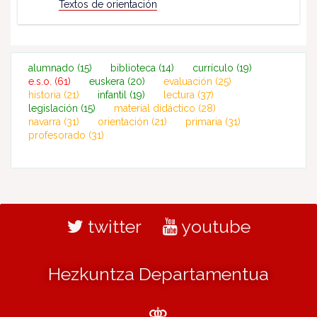
Textos de orientación
alumnado
(15)
biblioteca
(14)
currículo
(19)
e.s.o.
(61)
euskera
(20)
evaluación
(25)
historia
(21)
infantil
(19)
lectura
(37)
legislación
(15)
material didáctico
(28)
navarra
(31)
orientación
(21)
primaria
(31)
profesorado
(31)
twitter
youtube
Hezkuntza Departamentua