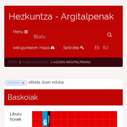
Hezkuntza - Argitalpenak
Menu
webgunearen mapa
Sarbidea
ES
EU
DPTO
PUBLICACIONES
AZKEN ARGITALPENAK
etiketa duen edukia.
primaria
Baskoiak
Liburu
honek