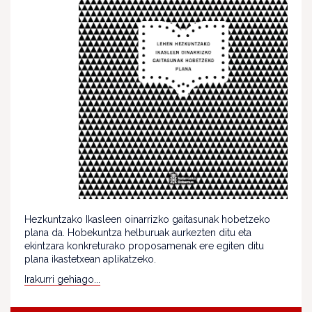
Hezkuntzako Ikasleen oinarrizko gaitasunak hobetzeko
plana da. Hobekuntza helburuak aurkezten ditu eta
ekintzara konkreturako proposamenak ere egiten ditu
plana ikastetxean aplikatzeko.
Irakurri gehiago...