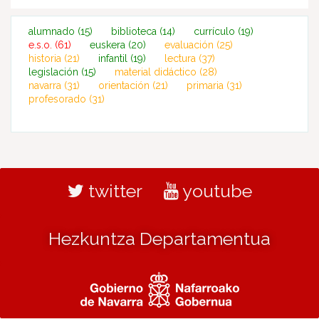
alumnado
(15)
biblioteca
(14)
currículo
(19)
e.s.o.
(61)
euskera
(20)
evaluación
(25)
historia
(21)
infantil
(19)
lectura
(37)
legislación
(15)
material didáctico
(28)
navarra
(31)
orientación
(21)
primaria
(31)
profesorado
(31)
twitter
youtube
Hezkuntza Departamentua