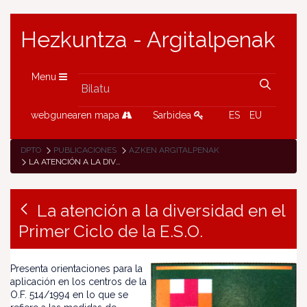
Hezkuntza - Argitalpenak
Menu
webgunearen mapa
Sarbidea
ES
EU
DPTO
PUBLICACIONES
AZKEN ARGITALPENAK
LA ATENCIÓN A LA DIVERSIDAD EN EL PRIMER CICLO DE LA E.S.O.
La atención a la diversidad en el
Primer Ciclo de la E.S.O.
Presenta orientaciones para la
aplicación en los centros de la
O.F. 514/1994 en lo que se