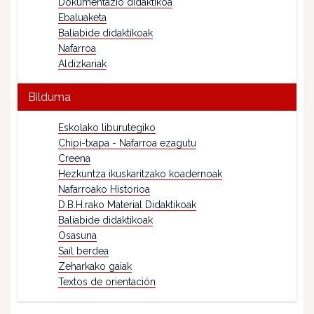
Dokumentazio didaktikoa
Ebaluaketa
Baliabide didaktikoak
Nafarroa
Aldizkariak
Bilduma
Eskolako liburutegiko
Chipi-txapa - Nafarroa ezagutu
Creena
Hezkuntza ikuskaritzako koadernoak
Nafarroako Historioa
D.B.H.rako Material Didaktikoak
Baliabide didaktikoak
Osasuna
Sail berdea
Zeharkako gaiak
Textos de orientación