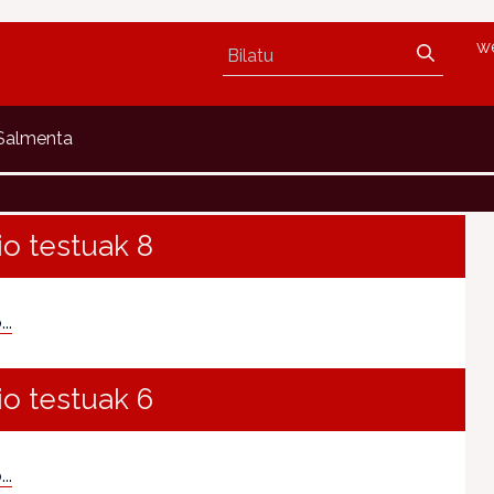
w
 Salmenta
io testuak 8
..
io testuak 6
..