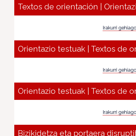
Textos de orientación | Orientaz
Irakurri gehiago.
Orientazio testuak | Textos de o
Irakurri gehiago.
Orientazio testuak | Textos de o
Irakurri gehiago.
Bizikidetza eta portaera disrupt