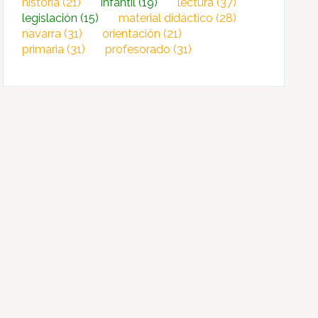
historia
(21)
infantil
(19)
lectura
(37)
legislación
(15)
material didáctico
(28)
navarra
(31)
orientación
(21)
primaria
(31)
profesorado
(31)