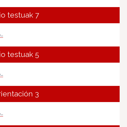
io testuak 7
..
io testuak 5
..
rientación 3
..