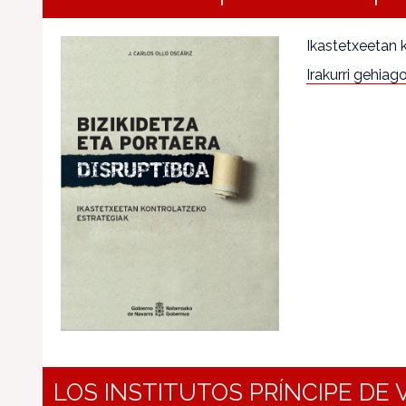
Ikastetxeetan 
Irakurri gehiago.
LOS INSTITUTOS PRÍNCIPE DE 