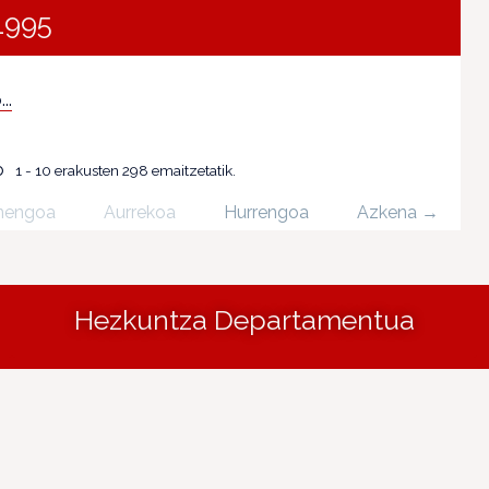
1995
..
o
1 - 10 erakusten 298 emaitzetatik.
nengoa
Aurrekoa
Hurrengoa
Azkena →
Hezkuntza Departamentua