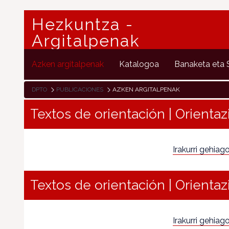
Hezkuntza -
Argitalpenak
Azken argitalpenak
Katalogoa
Banaketa eta
DPTO
PUBLICACIONES
AZKEN ARGITALPENAK
Textos de orientación | Orientaz
Irakurri gehiago.
Textos de orientación | Orientaz
Irakurri gehiago.