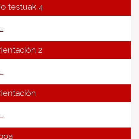
io testuak 4
..
rientación 2
..
rientación
..
iboa