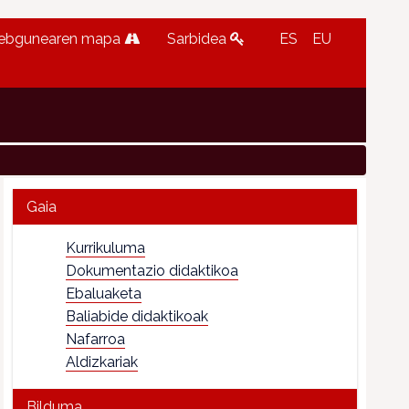
ebgunearen mapa
Sarbidea
ES
EU
Gaia
Kurrikuluma
Dokumentazio didaktikoa
Ebaluaketa
Baliabide didaktikoak
Nafarroa
Aldizkariak
Bilduma