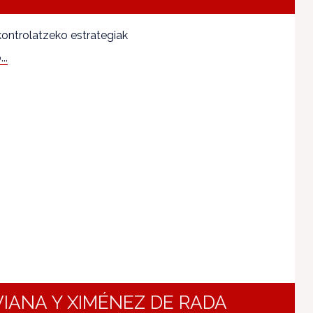
kontrolatzeko estrategiak
..
VIANA Y XIMÉNEZ DE RADA