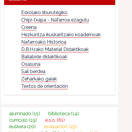
Eskolako liburutegiko
Chipi-txapa - Nafarroa ezagutu
Creena
Hezkuntza ikuskaritzako koadernoak
Nafarroako Historioa
D.B.H.rako Material Didaktikoak
Baliabide didaktikoak
Osasuna
Sail berdea
Zeharkako gaiak
Textos de orientación
alumnado
(15)
biblioteca
(14)
currículo
(19)
e.s.o.
(61)
euskera
(20)
evaluación
(25)