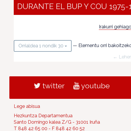
DURANTE EL BUP Y COU 1975-
Irakurri gehiago.
— Elementu orri bakoitzek
Orrialdea 1 nondik 30
← Lehe
twitter
youtube
Lege abisua
Hezkuntza Departamentua
Santo Domingo kalea Z/G - 31001 Iruña
T 848 42 65 00 - F 848 42 60 52