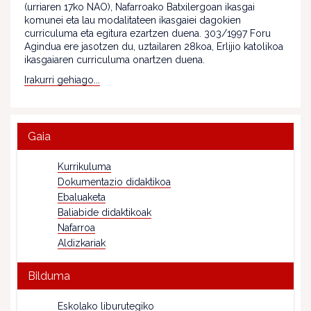
(urriaren 17ko NAO), Nafarroako Batxilergoan ikasgai
komunei eta lau modalitateen ikasgaiei dagokien
curriculuma eta egitura ezartzen duena. 303/1997 Foru
Agindua ere jasotzen du, uztailaren 28koa, Erlijio katolikoa
ikasgaiaren curriculuma onartzen duena.
Irakurri gehiago...
Gaia
Kurrikuluma
Dokumentazio didaktikoa
Ebaluaketa
Baliabide didaktikoak
Nafarroa
Aldizkariak
Bilduma
Eskolako liburutegiko