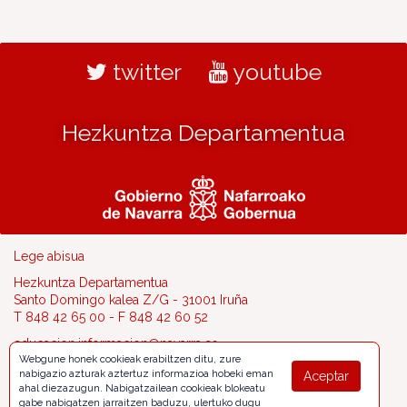
twitter
youtube
Hezkuntza Departamentua
Lege abisua
Hezkuntza Departamentua
Santo Domingo kalea Z/G - 31001 Iruña
T 848 42 65 00 - F 848 42 60 52
educacion.informacion@navarra.es
Webgune honek cookieak erabiltzen ditu, zure
nabigazio azturak aztertuz informazioa hobeki eman
Aceptar
ahal diezazugun. Nabigatzailean cookieak blokeatu
gabe nabigatzen jarraitzen baduzu, ulertuko dugu