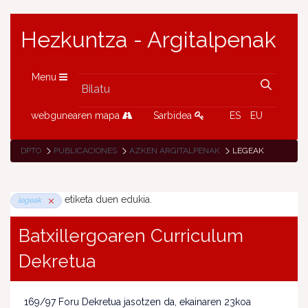
Hezkuntza - Argitalpenak
Menu
webgunearen mapa
Sarbidea
ES
EU
DPTO
PUBLICACIONES
AZKEN ARGITALPENAK
LEGEAK
etiketa duen edukia.
legeak
Batxillergoaren Curriculum
Dekretua
169/97 Foru Dekretua jasotzen da, ekainaren 23koa