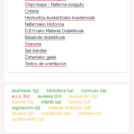
Chipi-txapa - Nafarroa ezagutu
Creena
Hezkuntza ikuskaritzako koadernoak
Nafarroako Historioa
D.B.H.rako Material Didaktikoak
Baliabide didaktikoak
Osasuna
Sail berdea
Zeharkako gaiak
Textos de orientación
alumnado
(15)
biblioteca
(14)
currículo
(19)
e.s.o.
(61)
euskera
(20)
evaluación
(25)
historia
(21)
infantil
(19)
lectura
(37)
legislación
(15)
material didáctico
(28)
navarra
(31)
orientación
(21)
primaria
(31)
profesorado
(31)