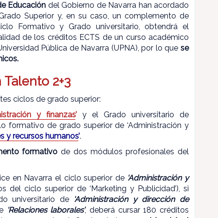
e Educación
del Gobierno de Navarra han acordado
Grado Superior y, en su caso, un complemento de
clo Formativo y Grado universitario, obtendrá el
talidad de los créditos ECTS de un curso académico
Universidad Pública de Navarra (UPNA), por lo que
se
micos.
n Talento 2+3
tes ciclos de grado superior:
istración y finanzas
’
y el Grado universitario de
iclo formativo de grado superior de ‘Administración y
es y recursos humanos
’
.
ento formativo
de dos módulos profesionales del
ice en Navarra el ciclo superior de
‘Administración y
 del ciclo superior de ‘Marketing y Publicidad’), si
do universitario de
‘Administración y dirección de
de
‘Relaciones laborales’
, deberá cursar 180 créditos