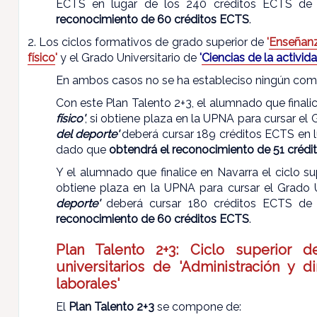
ECTS en lugar de los 240 créditos ECTS de
reconocimiento de 60 créditos ECTS
.
2. Los ciclos formativos de grado superior de
'
Enseñanz
físico
'
y el Grado Universitario de
'
Ciencias de la activida
En ambos casos no se ha estableciso ningún com
Con este Plan Talento 2+3, el alumnado que finalic
físico'
, si obtiene plaza en la UPNA para cursar el 
del deporte'
deberá cursar 189 créditos ECTS en l
dado que
obtendrá el reconocimiento de 51 créd
Y el alumnado que finalice en Navarra el ciclo s
obtiene plaza en la UPNA para cursar el Grado 
deporte'
deberá cursar 180 créditos ECTS de
reconocimiento de 60 créditos ECTS
.
Plan Talento 2+3: Ciclo superior de
universitarios de 'Administración y 
laborales'
El
Plan Talento 2+3
se compone de: