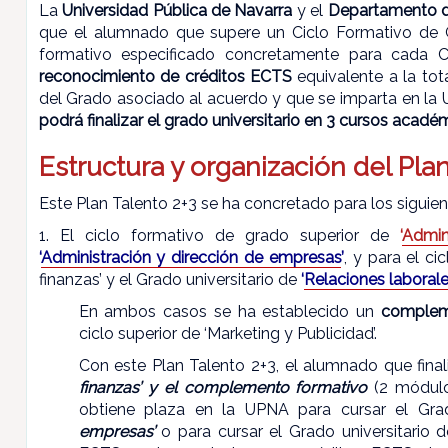
La
Universidad Pública de Navarra
y el
Departamento d
que el alumnado que supere un Ciclo Formativo de 
formativo especificado concretamente para cada Ci
reconocimiento de créditos ECTS
equivalente a la to
del Grado asociado al acuerdo y que se imparta en la 
podrá finalizar el grado universitario en 3 cursos acadé
Estructura y organización del Pla
Este Plan Talento 2+3 se ha concretado para los siguien
1. El ciclo formativo de grado superior de
‘
Admin
‘
Administración y dirección de empresas
’
, y para el c
finanzas’ y el Grado universitario de
‘
Relaciones laboral
En ambos casos se ha establecido un
complem
ciclo superior de ‘Marketing y Publicidad’.
Con este Plan Talento 2+3, el alumnado que final
finanzas’ y el complemento formativo
(2 módulos
obtiene plaza en la UPNA para cursar el Gra
empresas’
o para cursar el Grado universitario 