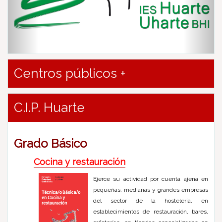
u
s
Centros públicos +
C.I.P. Huarte
Grado Básico
Cocina y restauración
Ejerce su actividad por cuenta ajena en
pequeñas, medianas y grandes empresas
del sector de la hostelería, en
establecimientos de restauración, bares,