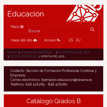
Educación
Menú
mapa del sitio
Acceso
ES
EU
TEMAS
FORMACIÓN PROFESIONAL
FP CONTINUA DEL SISTEMA DE FP
OFERTA FP EMPLEO
OFERTA FPE_ADG
Contacto: Sección de Formación Profesional Continua y
Empresas
Correo electrónico: fpempleo.educacion@navarra.es
Teléfono: 848 426269 - 848 426280
Catálogo Grados B