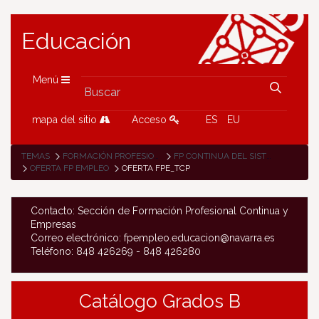
Educación
Menú
mapa del sitio
Acceso
ES
EU
TEMAS
FORMACIÓN PROFESIONAL
FP CONTINUA DEL SISTEMA DE FP
OFERTA FP EMPLEO
OFERTA FPE_TCP
Contacto: Sección de Formación Profesional Continua y
Empresas
Correo electrónico: fpempleo.educacion@navarra.es
Teléfono: 848 426269 - 848 426280
Catálogo Grados B