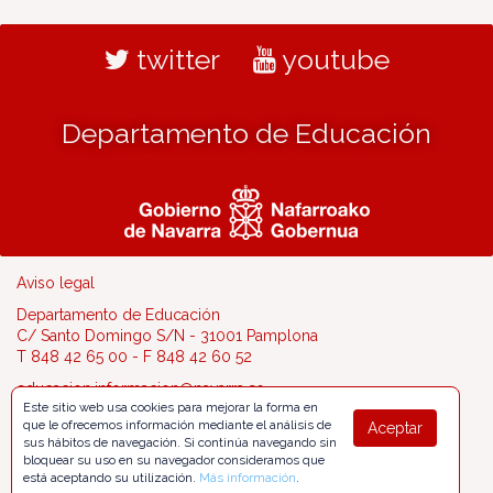
twitter
youtube
Departamento de Educación
Aviso legal
Departamento de Educación
C/ Santo Domingo S/N - 31001 Pamplona
T 848 42 65 00 - F 848 42 60 52
educacion.informacion@navarra.es
Este sitio web usa cookies para mejorar la forma en
que le ofrecemos información mediante el análisis de
Aceptar
sus hábitos de navegación. Si continúa navegando sin
bloquear su uso en su navegador consideramos que
está aceptando su utilización.
Más información
.