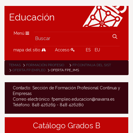
Educación
Menú
mapa del sitio
Acceso
ES
EU
TEMAS
FORMACIÓN PROFESIONAL
FP CONTINUA DEL SISTEMA DE FP
OFERTA FP EMPLEO
OFERTA FPE_IMS
Contacto: Sección de Formación Profesional Continua y
Empresas
Correo electrónico: fpempleo.educacion@navarra.es
Teléfono: 848 426269 - 848 426280
Catálogo Grados B