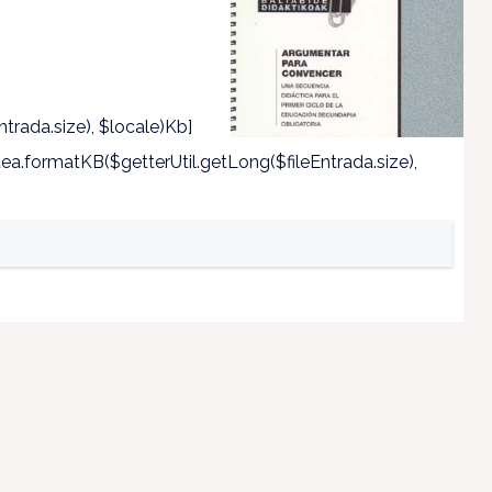
trada.size), $locale)Kb]
a.formatKB($getterUtil.getLong($fileEntrada.size),