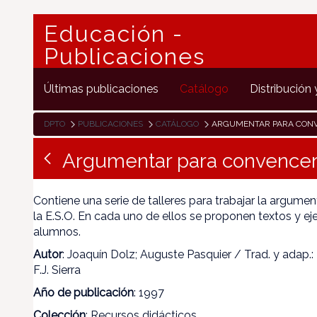
Educación -
Publicaciones
Últimas publicaciones
Catálogo
Distribución 
DPTO
PUBLICACIONES
CATÁLOGO
ARGUMENTAR PARA CON
Argumentar para convence
Contiene una serie de talleres para trabajar la argumen
la E.S.O. En cada uno de ellos se proponen textos y eje
alumnos.
Autor
: Joaquín Dolz; Auguste Pasquier / Trad. y adap.: 
F.J. Sierra
Año de publicación
: 1997
Colección
: Recursos didácticos