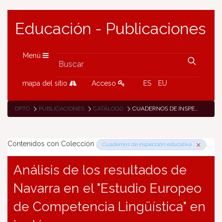
Educación - Publicaciones
Menú
mapa del sitio
Acceso
ES
EU
DPTO
PUBLICACIONES
CATÁLOGO
CUADERNOS DE INSPECCIÓN EDUCATIVA
Contenidos con Colección
.
Cuadernos de inspección educativa
Análisis de los resultados de
Navarra en el "Estudio Europeo
de Competencia Lingüística" en