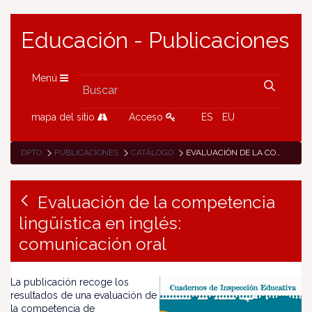
Educación - Publicaciones
Menú
mapa del sitio
Acceso
ES
EU
DPTO
PUBLICACIONES
CATÁLOGO
EVALUACIÓN DE LA COMPETENCIA LINGÜÍSTICA EN INGLÉS: COMUNICACIÓN ORAL
Evaluación de la competencia
lingüística en inglés:
comunicación oral
La publicación recoge los
resultados de una evaluación de
la competencia de