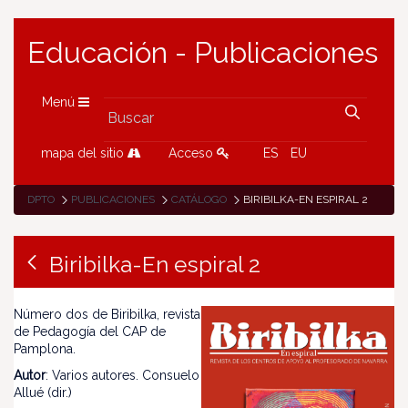
Educación - Publicaciones
Menú
mapa del sitio
Acceso
ES
EU
DPTO
PUBLICACIONES
CATÁLOGO
BIRIBILKA-EN ESPIRAL 2
Biribilka-En espiral 2
Número dos de Biribilka, revista
de Pedagogía del CAP de
Pamplona.
Autor
: Varios autores. Consuelo
Allué (dir.)