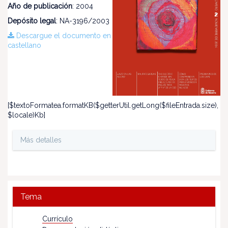
Año de publicación
: 2004
Depósito legal
: NA-3196/2003
Descargue el documento en
castellano
[$textoFormatea.formatKB($getterUtil.getLong($fileEntrada.size),
$locale)Kb]
Más detalles
Tema
Currículo