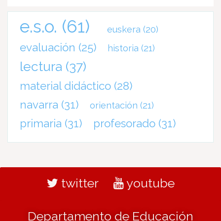
e.s.o.
(61)
euskera
(20)
evaluación
(25)
historia
(21)
lectura
(37)
material didáctico
(28)
navarra
(31)
orientación
(21)
primaria
(31)
profesorado
(31)
twitter
youtube
Departamento de Educación