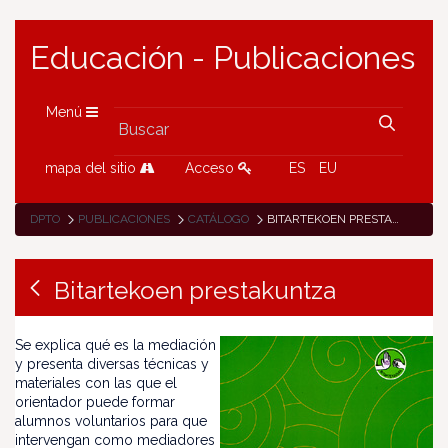
Educación - Publicaciones
Menú
mapa del sitio
Acceso
ES
EU
DPTO
PUBLICACIONES
CATÁLOGO
BITARTEKOEN PRESTAKUNTZA
Bitartekoen prestakuntza
Se explica qué es la mediación
y presenta diversas técnicas y
materiales con las que el
orientador puede formar
alumnos voluntarios para que
intervengan como mediadores