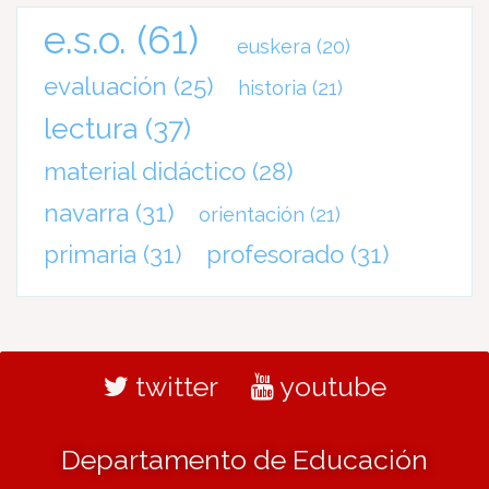
e.s.o.
(61)
euskera
(20)
evaluación
(25)
historia
(21)
lectura
(37)
material didáctico
(28)
navarra
(31)
orientación
(21)
primaria
(31)
profesorado
(31)
twitter
youtube
Departamento de Educación