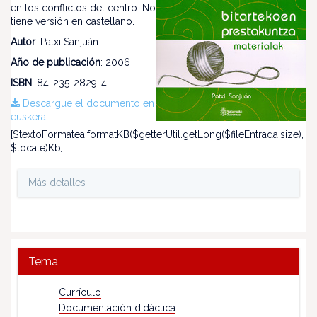
en los conflictos del centro. No
tiene versión en castellano.
Autor
: Patxi Sanjuán
Año de publicación
: 2006
ISBN
: 84-235-2829-4
Descargue el documento en
euskera
[$textoFormatea.formatKB($getterUtil.getLong($fileEntrada.size),
$locale)Kb]
Más detalles
Tema
Currículo
Documentación didáctica