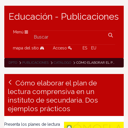
Educación - Publicaciones
Menú
mapa del sitio
Acceso
ES
EU
DPTO
PUBLICACIONES
CATÁLOGO
CÓMO ELABORAR EL PLAN DE LECTURA COMPRENSIVA EN UN INSTITUTO DE SECUNDARIA. DOS EJEMPLOS PRÁCTICOS
Cómo elaborar el plan de
lectura comprensiva en un
instituto de secundaria. Dos
ejemplos prácticos
Presenta los planes de lectura