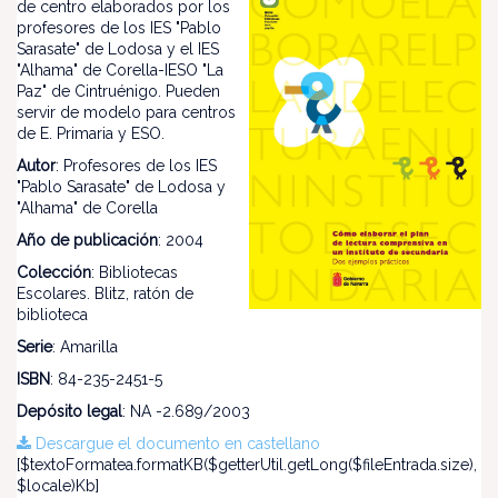
de centro elaborados por los
profesores de los IES "Pablo
Sarasate" de Lodosa y el IES
"Alhama" de Corella-IESO "La
Paz" de Cintruénigo. Pueden
servir de modelo para centros
de E. Primaria y ESO.
Autor
: Profesores de los IES
"Pablo Sarasate" de Lodosa y
"Alhama" de Corella
Año de publicación
: 2004
Colección
: Bibliotecas
Escolares. Blitz, ratón de
biblioteca
Serie
: Amarilla
ISBN
: 84-235-2451-5
Depósito legal
: NA -2.689/2003
Descargue el documento en castellano
[$textoFormatea.formatKB($getterUtil.getLong($fileEntrada.size),
$locale)Kb]