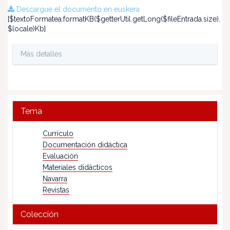
Descargue el documento en euskera
[$textoFormatea.formatKB($getterUtil.getLong($fileEntrada.size),
$locale)Kb]
Más detalles
Tema
Currículo
Documentación didáctica
Evaluación
Materiales didácticos
Navarra
Revistas
Colección