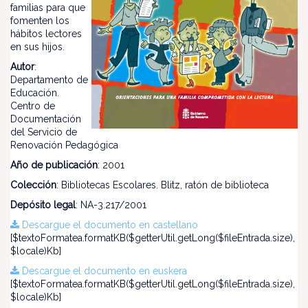
familias para que
fomenten los
hábitos lectores
en sus hijos.
Autor
:
Departamento de
Educación.
Centro de
Documentación
del Servicio de
Renovación Pedagógica
Año de publicación
: 2001
Colección
: Bibliotecas Escolares. Blitz, ratón de biblioteca
Depósito legal
: NA-3.217/2001
Descargue el documento en castellano
[$textoFormatea.formatKB($getterUtil.getLong($fileEntrada.size),
$locale)Kb]
Descargue el documento en euskera
[$textoFormatea.formatKB($getterUtil.getLong($fileEntrada.size),
$locale)Kb]