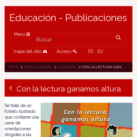
Educación - Publicaciones
Menú
mapa del sitio
Acceso
ES
EU
DPTO
PUBLICACIONES
CATÁLOGO
CON LA LECTURA GANAMOS ALTURA
Con la lectura ganamos altura
Se trata de un
folleto ilustrado
que contiene una
serie de
orientaciones
dirigidas a las