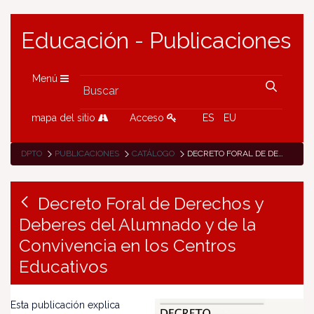
Educación - Publicaciones
Menú
mapa del sitio
Acceso
ES
EU
DPTO
PUBLICACIONES
CATÁLOGO
DECRETO FORAL DE DERECHOS Y DEBERES DEL ALUMNADO Y DE LA CONVIVENCIA EN LOS CENTROS EDUCATIVOS
Decreto Foral de Derechos y
Deberes del Alumnado y de la
Convivencia en los Centros
Educativos
Esta publicación explica