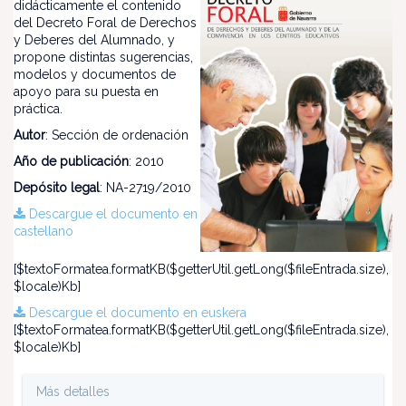
didácticamente el contenido
del Decreto Foral de Derechos
y Deberes del Alumnado, y
propone distintas sugerencias,
modelos y documentos de
apoyo para su puesta en
práctica.
Autor
: Sección de ordenación
Año de publicación
: 2010
Depósito legal
: NA-2719/2010
Descargue el documento en
castellano
[$textoFormatea.formatKB($getterUtil.getLong($fileEntrada.size),
$locale)Kb]
Descargue el documento en euskera
[$textoFormatea.formatKB($getterUtil.getLong($fileEntrada.size),
$locale)Kb]
Más detalles