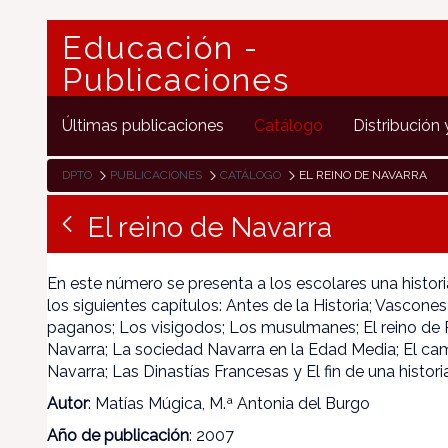
Educación -
Publicaciones
Últimas publicaciones
Catálogo
Distribución 
DPTO
PUBLICACIONES
CATÁLOGO
EL REINO DE NAVARRA
El reino de Navarra
En este número se presenta a los escolares una histor
los siguientes capítulos: Antes de la Historia; Vascone
paganos; Los visigodos; Los musulmanes; El reino de 
Navarra; La sociedad Navarra en la Edad Media; El ca
Navarra; Las Dinastías Francesas y El fin de una historia
Autor
: Matías Múgica, M.ª Antonia del Burgo
Año de publicación
: 2007