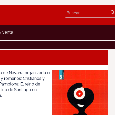
y venta
ia de Navarra organizada en
s y romanos; Cristianos y
Pamplona; El reino de
mino de Santiago en
.