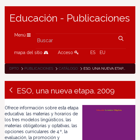
Educación - Publicaciones
Menú
mapa del sitio
Acceso
ES
EU
DPTO
PUBLICACIONES
CATÁLOGO
ESO, UNA NUEVA ETAPA. 2009
ESO, una nueva etapa. 2009
Ofrece información sobre esta etapa
educativa: las materias y horarios de
los tres modelos lingüísticos, las
materias obligatorias y optativas, las
opciones curriculares de 4.º, la
evaluación, la promoción y