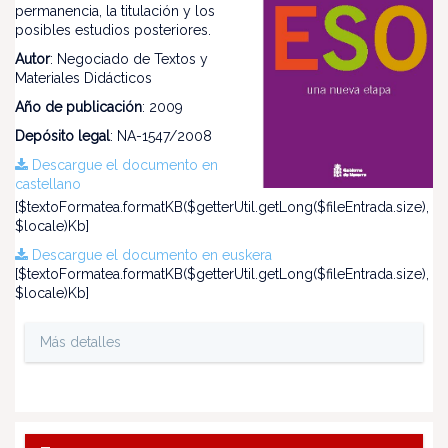
permanencia, la titulación y los
posibles estudios posteriores.
Autor
: Negociado de Textos y
Materiales Didácticos
Año de publicación
: 2009
Depósito legal
: NA-1547/2008
Descargue el documento en
castellano
[$textoFormatea.formatKB($getterUtil.getLong($fileEntrada.size),
$locale)Kb]
Descargue el documento en euskera
[$textoFormatea.formatKB($getterUtil.getLong($fileEntrada.size),
$locale)Kb]
Más detalles