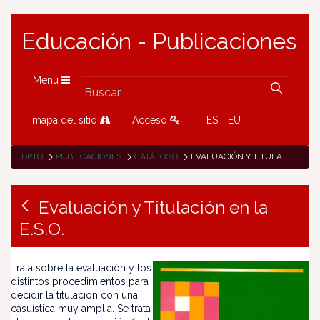
Educación - Publicaciones
Menú
mapa del sitio
Acceso
ES
EU
DPTO
PUBLICACIONES
CATÁLOGO
EVALUACIÓN Y TITULACIÓN EN LA E.S.O.
Evaluación y Titulación en la
E.S.O.
Trata sobre la evaluación y los
distintos procedimientos para
decidir la titulación con una
casuística muy amplia. Se trata