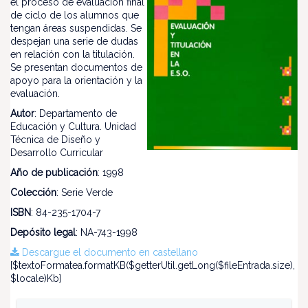
el proceso de evaluación final
de ciclo de los alumnos que
tengan áreas suspendidas. Se
despejan una serie de dudas
en relación con la titulación.
Se presentan documentos de
apoyo para la orientación y la
evaluación.
Autor
: Departamento de
Educación y Cultura. Unidad
Técnica de Diseño y
Desarrollo Curricular
Año de publicación
: 1998
Colección
: Serie Verde
ISBN
: 84-235-1704-7
Depósito legal
: NA-743-1998
Descargue el documento en castellano
[$textoFormatea.formatKB($getterUtil.getLong($fileEntrada.size),
$locale)Kb]