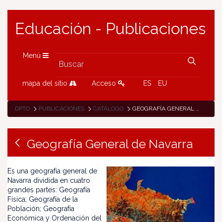
Educación - Publicaciones
Menú
mapa del sitio
Acceso
ES
EU
DPTO
PUBLICACIONES
CATÁLOGO
GEOGRAFÍA GENERAL DE NAVARRA
Geografía General de Navarra
Es una geografía general de
Navarra dividida en cuatro
grandes partes: Geografía
Física; Geografía de la
Población; Geografía
Económica y Ordenación del