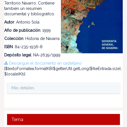
Territorio Navarro. Contiene
también un resumen
documental y bibliográfico.
Autor
: Antonio Sola
Año de publicación
: 1999
Colección
: Historia de Navarra
ISBN
: 84-235-1936-8
Depósito legal
: NA-2639/1999
Descargue el documento en castellano
[$textoFormatea.formatKB($getterUtil.getLong($fileEntrada.size),
$locale)Kb]
Más detalles
Tema