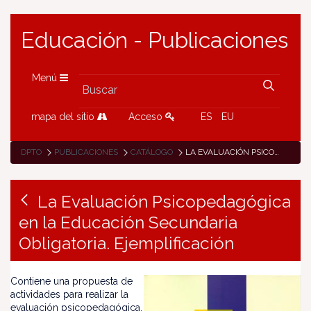
Educación - Publicaciones
Menú
mapa del sitio
Acceso
ES
EU
DPTO
PUBLICACIONES
CATÁLOGO
LA EVALUACIÓN PSICOPEDAGÓGICA EN LA EDUCACIÓN SECUNDARIA OBLIGATORIA. EJEMPLIFICACIÓN
La Evaluación Psicopedagógica
en la Educación Secundaria
Obligatoria. Ejemplificación
Contiene una propuesta de
actividades para realizar la
evaluación psicopedagógica.