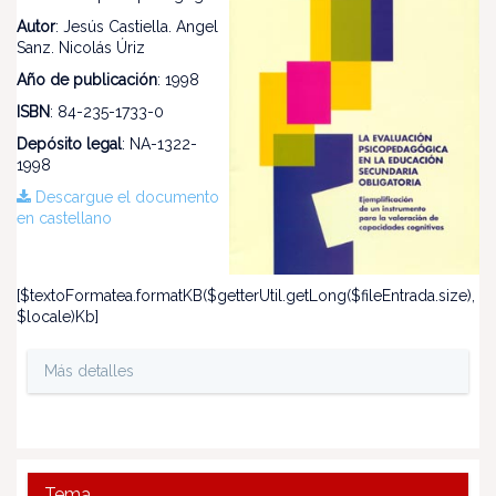
Autor
: Jesús Castiella. Angel
Sanz. Nicolás Úriz
Año de publicación
: 1998
ISBN
: 84-235-1733-0
Depósito legal
: NA-1322-
1998
Descargue el documento
en castellano
[$textoFormatea.formatKB($getterUtil.getLong($fileEntrada.size),
$locale)Kb]
Más detalles
Tema