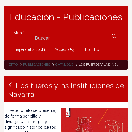
Educación - Publicaciones
Menú
mapa del sitio
Acceso
ES
EU
DPTO
PUBLICACIONES
CATÁLOGO
LOS FUEROS Y LAS INSTITUCIONES DE NAVARRA
Los fueros y las Instituciones de
Navarra
En este folleto se presenta,
de forma sencilla y
divulgativa, el origen y
significado histórico de los