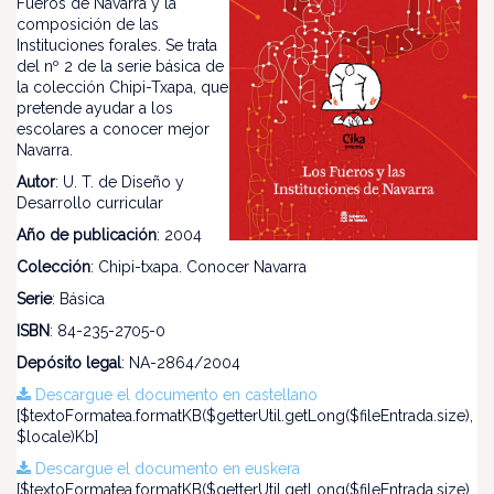
Fueros de Navarra y la
composición de las
Instituciones forales. Se trata
del nº 2 de la serie básica de
la colección Chipi-Txapa, que
pretende ayudar a los
escolares a conocer mejor
Navarra.
Autor
: U. T. de Diseño y
Desarrollo curricular
Año de publicación
: 2004
Colección
: Chipi-txapa. Conocer Navarra
Serie
: Básica
ISBN
: 84-235-2705-0
Depósito legal
: NA-2864/2004
Descargue el documento en castellano
[$textoFormatea.formatKB($getterUtil.getLong($fileEntrada.size),
$locale)Kb]
Descargue el documento en euskera
[$textoFormatea.formatKB($getterUtil.getLong($fileEntrada.size),