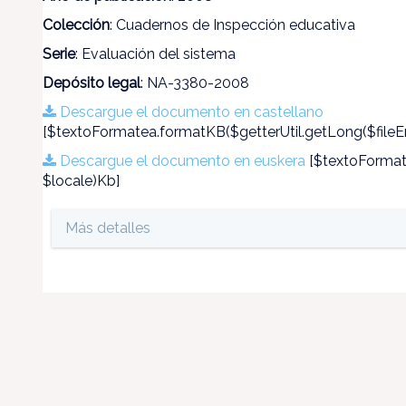
Colección
: Cuadernos de Inspección educativa
Serie
: Evaluación del sistema
Depósito legal
: NA-3380-2008
Descargue el documento en castellano
[$textoFormatea.formatKB($getterUtil.getLong($fileEn
Descargue el documento en euskera
[$textoFormate
$locale)Kb]
Más detalles