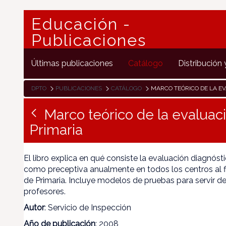
Educación -
Publicaciones
Últimas publicaciones
Catálogo
Distribución 
DPTO
PUBLICACIONES
CATÁLOGO
MARCO TEÓRICO DE LA EVALUACIÓN D
Marco teórico de la evaluac
Primaria
El libro explica en qué consiste la evaluación diagnós
como preceptiva anualmente en todos los centros al fi
de Primaria. Incluye modelos de pruebas para servir de
profesores.
Autor
: Servicio de Inspección
Año de publicación
: 2008