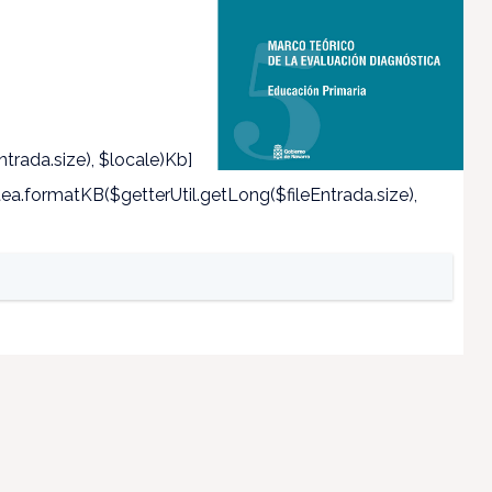
trada.size), $locale)Kb]
a.formatKB($getterUtil.getLong($fileEntrada.size),