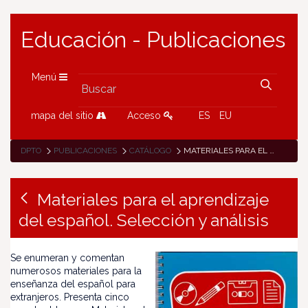
Educación - Publicaciones
Menú
mapa del sitio
Acceso
ES
EU
DPTO
PUBLICACIONES
CATÁLOGO
MATERIALES PARA EL APRENDIZAJE DEL ESPAÑOL. SELECCIÓN Y ANÁLISIS
Materiales para el aprendizaje
del español. Selección y análisis
Se enumeran y comentan
numerosos materiales para la
enseñanza del español para
extranjeros. Presenta cinco