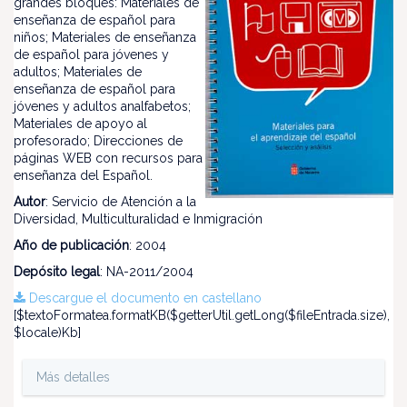
grandes bloques: Materiales de
enseñanza de español para
niños; Materiales de enseñanza
de español para jóvenes y
adultos; Materiales de
enseñanza de español para
jóvenes y adultos analfabetos;
Materiales de apoyo al
profesorado; Direcciones de
páginas WEB con recursos para
enseñanza del Español.
Autor
: Servicio de Atención a la
Diversidad, Multiculturalidad e Inmigración
Año de publicación
: 2004
Depósito legal
: NA-2011/2004
Descargue el documento en castellano
[$textoFormatea.formatKB($getterUtil.getLong($fileEntrada.size),
$locale)Kb]
Más detalles