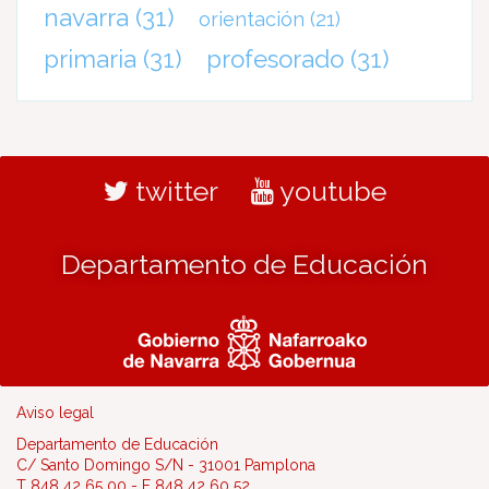
navarra
(31)
orientación
(21)
primaria
(31)
profesorado
(31)
twitter
youtube
Departamento de Educación
Aviso legal
Departamento de Educación
C/ Santo Domingo S/N - 31001 Pamplona
T 848 42 65 00 - F 848 42 60 52