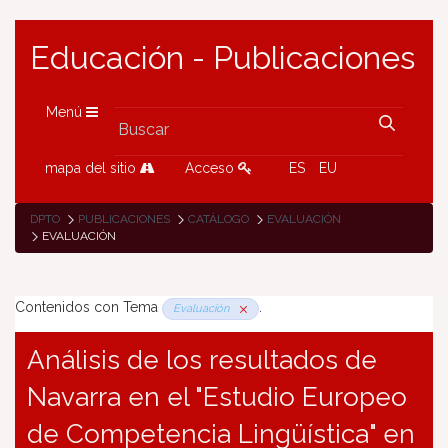
Educación - Publicaciones
Menú
mapa del sitio
Acceso
ES
EU
DPTO
PUBLICACIONES
CATÁLOGO
EVALUACIÓN
EVALUACIÓN
Contenidos con Tema
.
Evaluación
Análisis de los resultados de
Navarra en el "Estudio Europeo
de Competencia Lingüística" en