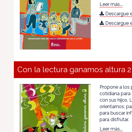
Leer más...
Descargue e
Descargue e
Con la lectura ganamos altura 2
Propone a los 
cotidiana para 
con sus hijos. 
orientarnos, pa
para buscar inf
para disfrutar.
Leer más...