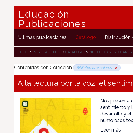
Educación -
Publicaciones
Últimas publicaciones
Catálogo
Distribución 
DPTO
PUBLICACIONES
CATÁLOGO
BIBLIOTECAS ESCOLARES
Contenidos con Colección
.
Bibliotecas escolares
A la lectura por la voz, el sentim
Nos presenta di
sentimiento y l
desarrollo y e
numerosos text
Leer más...