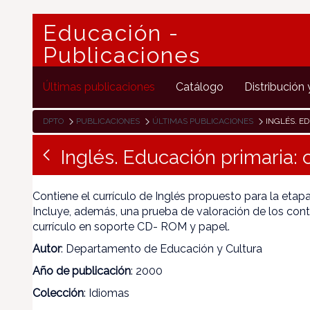
Educación -
Publicaciones
Últimas publicaciones
Catálogo
Distribución 
DPTO
PUBLICACIONES
ÚLTIMAS PUBLICACIONES
INGLÉS. EDUCA
Inglés. Educación primaria: 
Contiene el currículo de Inglés propuesto para la etap
Incluye, además, una prueba de valoración de los con
currículo en soporte CD- ROM y papel.
Autor
: Departamento de Educación y Cultura
Año de publicación
: 2000
Colección
: Idiomas