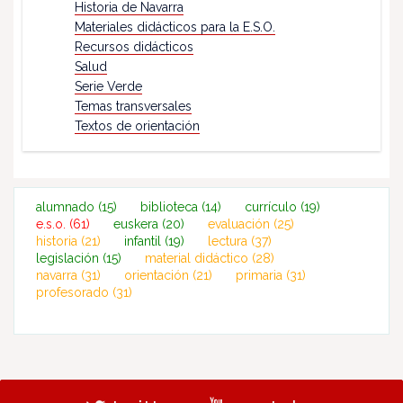
Historia de Navarra
Materiales didácticos para la E.S.O.
Recursos didácticos
Salud
Serie Verde
Temas transversales
Textos de orientación
alumnado
(15)
biblioteca
(14)
currículo
(19)
e.s.o.
(61)
euskera
(20)
evaluación
(25)
historia
(21)
infantil
(19)
lectura
(37)
legislación
(15)
material didáctico
(28)
navarra
(31)
orientación
(21)
primaria
(31)
profesorado
(31)