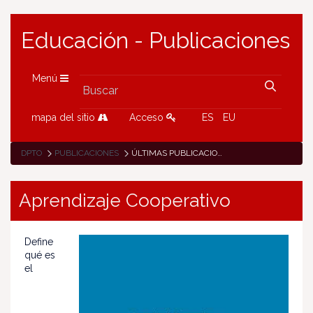
Educación - Publicaciones
Menú
mapa del sitio
Acceso
ES
EU
DPTO
PUBLICACIONES
ÚLTIMAS PUBLICACIONES
Aprendizaje Cooperativo
Define
qué es
el