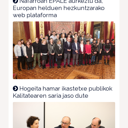
Nafarroan EPALE aurkeztu da,
Europan helduen hezkuntzarako
web plataforma
Hogeita hamar ikastetxe publikok
Kalitatearen saria jaso dute