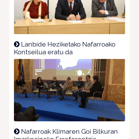
Lanbide Heziketako Nafarroako
Kontseilua eratu da
Nafarroak Klimaren Goi Bilkuran