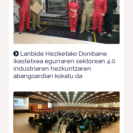
Lanbide Heziketako Donibane
ikastetxea egurraren sektorean 4.0
industriaren hezkuntzaren
abangoardian kokatu da