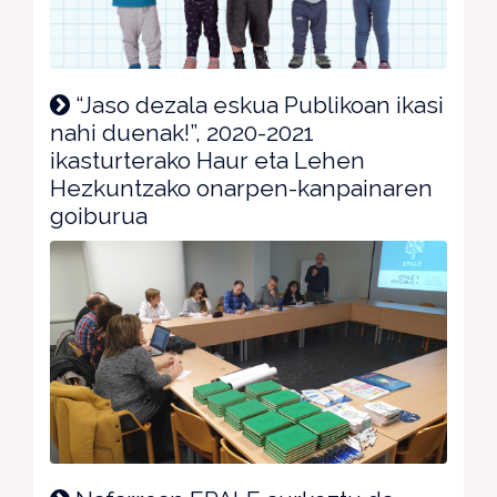
“Jaso dezala eskua Publikoan ikasi
nahi duenak!”, 2020-2021
ikasturterako Haur eta Lehen
Hezkuntzako onarpen-kanpainaren
goiburua