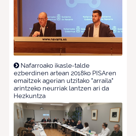
Nafarroako ikasle-talde
ezberdinen artean 2018ko PISAren
emaitzek agerian utzitako "arraila"
arintzeko neurriak lantzen ari da
Hezkuntza