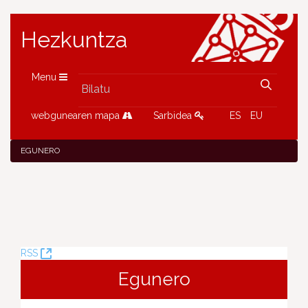
Hezkuntza
Menu
webgunearen mapa
Sarbidea
ES
EU
EGUNERO
(Leiho
RSS
berria
Egunero
ireki)