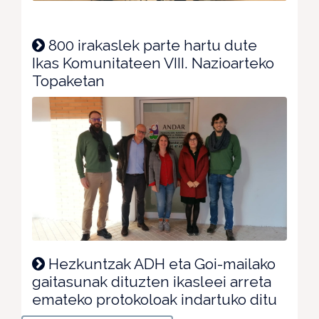
800 irakaslek parte hartu dute
Ikas Komunitateen VIII. Nazioarteko
Topaketan
Hezkuntzak ADH eta Goi-mailako
gaitasunak dituzten ikasleei arreta
emateko protokoloak indartuko ditu