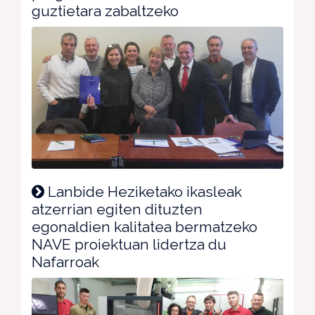
guztietara zabaltzeko
Lanbide Heziketako ikasleak
atzerrian egiten dituzten
egonaldien kalitatea bermatzeko
NAVE proiektuan lidertza du
Nafarroak