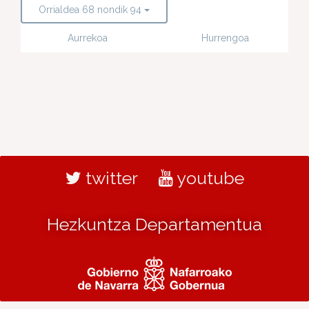
Orrialdea 68 nondik 94
Aurrekoa
Hurrengoa
twitter
youtube
Hezkuntza Departamentua