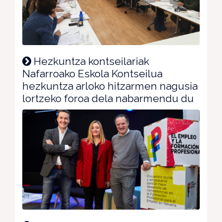
Hezkuntza kontseilariak
Nafarroako Eskola Kontseilua
hezkuntza arloko hitzarmen nagusia
lortzeko foroa dela nabarmendu du