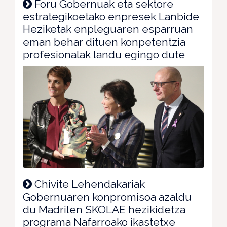
Foru Gobernuak eta sektore
estrategikoetako enpresek Lanbide
Heziketak enpleguaren esparruan
eman behar dituen konpetentzia
profesionalak landu egingo dute
Chivite Lehendakariak
Gobernuaren konpromisoa azaldu
du Madrilen SKOLAE hezikidetza
programa Nafarroako ikastetxe