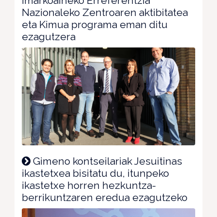
Imarkoaineko Erreferentzia
Nazionaleko Zentroaren aktibitatea
eta Kimua programa eman ditu
ezagutzera
Gimeno kontseilariak Jesuitinas
ikastetxea bisitatu du, itunpeko
ikastetxe horren hezkuntza-
berrikuntzaren eredua ezagutzeko