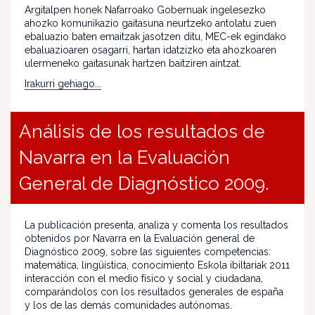
Argitalpen honek Nafarroako Gobernuak ingelesezko
ahozko komunikazio gaitasuna neurtzeko antolatu zuen
ebaluazio baten emaitzak jasotzen ditu, MEC-ek egindako
ebaluazioaren osagarri, hartan idatzizko eta ahozkoaren
ulermeneko gaitasunak hartzen baitziren aintzat.
Irakurri gehiago...
Análisis de los resultados de
Navarra en la Evaluación
General de Diagnóstico 2009.
La publicación presenta, analiza y comenta los resultados
obtenidos por Navarra en la Evaluación general de
Diagnóstico 2009, sobre las siguientes competencias:
matemática, lingüística, conocimiento Eskola ibiltariak 2011
interacción con el medio físico y social y ciudadana,
comparándolos con los resultados generales de españa
y los de las demás comunidades autónomas.