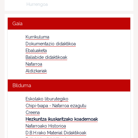
Hurrengoa
Gaia
Kurrikuluma
Dokumentazio didaktikoa
Ebaluaketa
Baliabide didaktikoak
Nafarroa
Aldizkariak
Bilduma
Eskolako liburutegiko
Chipi-txapa - Nafarroa ezagutu
Creena
Hezkuntza ikuskaritzako koadernoak
Nafarroako Historioa
D.B.H.rako Material Didaktikoak