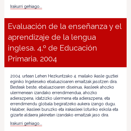
Irakurri gehiago...
Evaluación de la enseñanza y el
aprendizaje de la lengua
inglesa. 4.º de Educación
Primaria. 2004
2004. urtean Lehen Hezkuntzako 4. mailako ikasle guztiei
eginiko Ingeleseko ebaluazioaren emaitzak jasotzen dira.
Besteak beste, ebaluazioaren diseinua, ikasleek ahozko
ulermenean izandako errendimendua, ahozko
adierazpena, idatzizko ulermena eta adierazpena, eta
errendimendu globala begiratzeko aukera izango dugu.
Halaber, ikasleei buruzko eta irakasleei loturiko eskola eta
gizarte aldaera jakinetan izandako emaitzak jaso dira.
Irakurri gehiago...