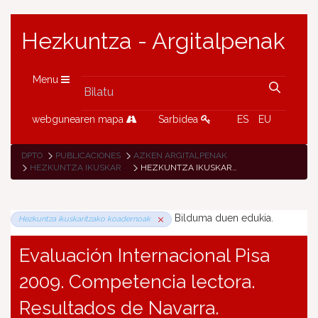
Hezkuntza - Argitalpenak
Menu
webgunearen mapa
Sarbidea
ES
EU
DPTO
PUBLICACIONES
AZKEN ARGITALPENAK
HEZKUNTZA IKUSKARITZAKO KOADERNOAK
HEZKUNTZA IKUSKARITZAKO KOADERNOAK
Bilduma duen edukia.
Hezkuntza ikuskaritzako koadernoak
Evaluación Internacional Pisa
2009. Competencia lectora.
Resultados de Navarra.