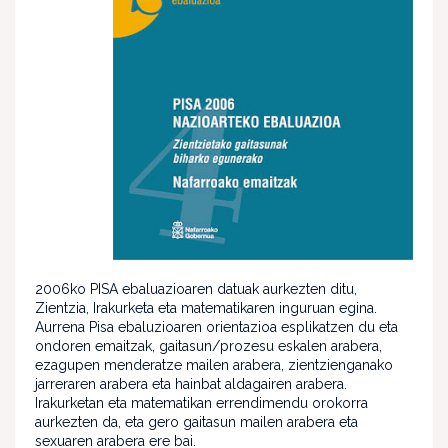
2006ko PISA ebaluazioaren datuak aurkezten ditu,
Zientzia, Irakurketa eta matematikaren inguruan egina.
Aurrena Pisa ebaluzioaren orientazioa esplikatzen du eta
ondoren emaitzak, gaitasun/prozesu eskalen arabera,
ezagupen menderatze mailen arabera, zientzienganako
jarreraren arabera eta hainbat aldagairen arabera.
Irakurketan eta matematikan errendimendu orokorra
aurkezten da, eta gero gaitasun mailen arabera eta
sexuaren arabera ere bai.