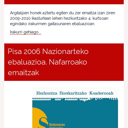
Argitalpen honek aztertu egiten du zer emaitza izan ziren
2009-2010 ikasturtean lehen hezkuntzako 4. kurtsoan
egindako irakurmen gaitasunaren ebaluazioan.
Irakurri gehiago...
Pisa 2006 Nazionarteko
ebaluazioa. Nafarroako
emaitzak