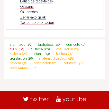
Baliabide didaktikoak
Osasuna
Sail berdea
Zeharkako gaiak
Textos de orientación
alumnado
(15)
biblioteca
(14)
currículo
(19)
e.s.o.
(61)
euskera
(20)
evaluación
(25)
historia
(21)
infantil
(19)
lectura
(37)
legislación
(15)
material didáctico
(28)
navarra
(31)
orientación
(21)
primaria
(31)
profesorado
(31)
twitter
youtube