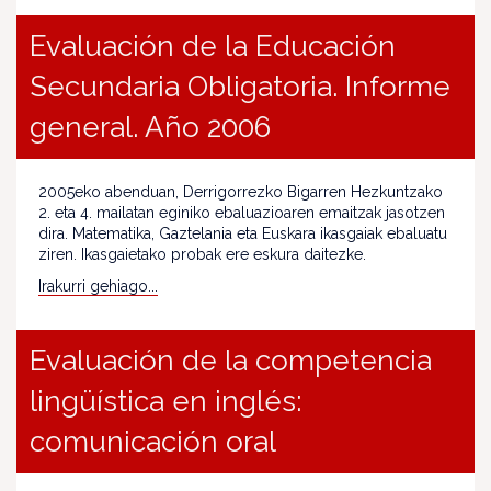
Evaluación de la Educación
Secundaria Obligatoria. Informe
general. Año 2006
2005eko abenduan, Derrigorrezko Bigarren Hezkuntzako
2. eta 4. mailatan eginiko ebaluazioaren emaitzak jasotzen
dira. Matematika, Gaztelania eta Euskara ikasgaiak ebaluatu
ziren. Ikasgaietako probak ere eskura daitezke.
Irakurri gehiago...
Evaluación de la competencia
lingüística en inglés:
comunicación oral